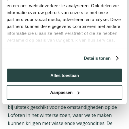
contact via portofoons, zodat we eenvoudig kunnen
en om ons websiteverkeer te analyseren. Ook delen we
afstemmen wanneer omstandigheden veranderen
informatie over uw gebruik van onze site met onze
partners voor social media, adverteren en analyse. Deze
of wanneer er zich een interessante fotografische
partners kunnen deze gegevens combineren met andere
mogelijkheid voordoet. Deze werkwijze geeft ons de
informatie die u aan ze heeft verstrekt of die ze hebben
flexibiliteit om snel in te spelen op licht, weer en
verzameld op basis van uw gebruik van hun services.
andere omstandigheden, terwijl de groep
tegelijkertijd gemakkelijk bij elkaar blijft. Juist op de
Details tonen
Lofoten, waar het weer en het licht voortdurend
veranderen, is die flexibiliteit van grote waarde.
Alles toestaan
Veilig onderweg met 4×4 SUV’s
Tijdens deze fotoreis rijden we met comfortabele
Aanpassen
SUV’s met vierwielaandrijving. Deze voertuigen zijn
bij uitstek geschikt voor de omstandigheden op de
Lofoten in het winterseizoen, waar we te maken
kunnen krijgen met wisselende wegcondities. De