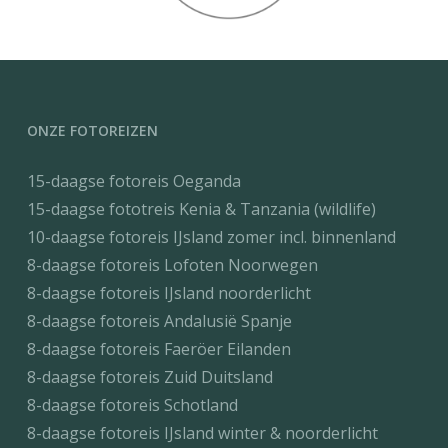
ONZE FOTOREIZEN
15-daagse fotoreis Oeganda
15-daagse fototreis Kenia & Tanzania (wildlife)
10-daagse fotoreis IJsland zomer incl. binnenland
8-daagse fotoreis Lofoten Noorwegen
8-daagse fotoreis IJsland noorderlicht
8-daagse fotoreis Andalusië Spanje
8-daagse fotoreis Faeröer Eilanden
8-daagse fotoreis Zuid Duitsland
8-daagse fotoreis Schotland
8-daagse fotoreis IJsland winter & noorderlicht